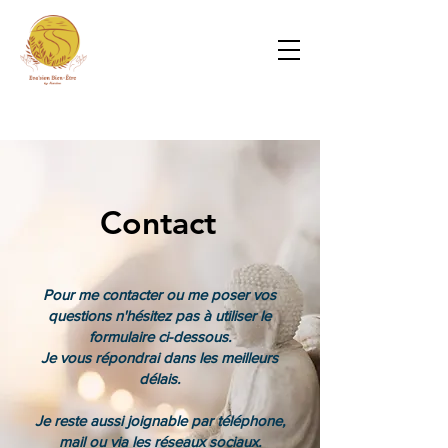
Contact
Pour me contacter ou me poser vos
questions n'hésitez pas à utiliser le
formulaire ci-dessous.
Je vous répondrai dans les meilleurs
délais.
Je reste aussi joignable par téléphone,
mail ou via les réseaux sociaux.