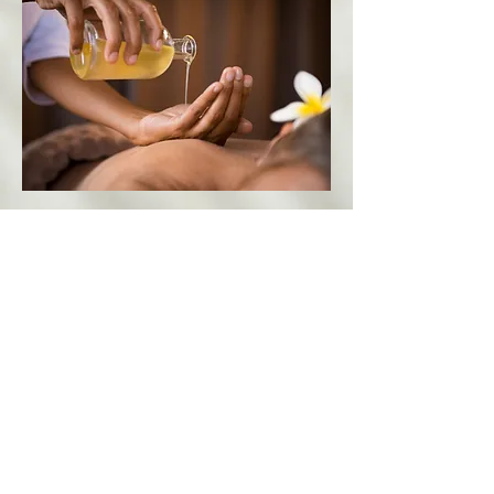
Contact
Eva'sion Bien-Être by Karine
16 rue Adrien Virapoullé
97412 Bras-Panon
Tel :
06 93 63 23 04
evasion.bienetre974@gmail.com