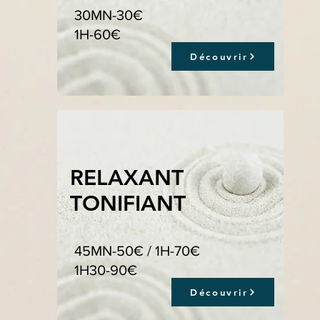
30MN-30€
1H-60€
Découvrir
RELAXANT
TONIFIANT
45MN-50€ / 1H-70€
1H30-90€
Découvrir